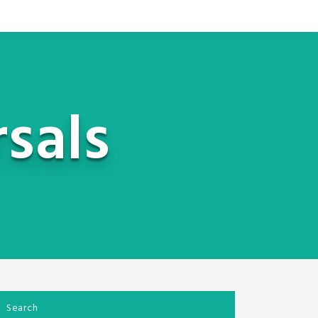
sals
Search