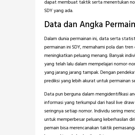
dapat membuat taktik serta menentukan nomor
SDY yang ada.
Data dan Angka Permai
Dalam dunia permainan ini, data serta statis
permainan ini SDY, memahami pola dan tren dar
meningkatkan peluang menang. Banyak indivi
yang telah lalu dalam mempelajari nomor-n
yang jarang jarang tampak. Dengan pendek
prediksi yang lebih akurat untuk permainan s
Data pun berguna dalam mengidentifikasi an
informasi yang terkumpul dari hasil live d
seringnya setiap nomor. Individu sering men
untuk memperbesar peluang keberhasilan dir
pemain bisa merencanakan taktik pemasanga