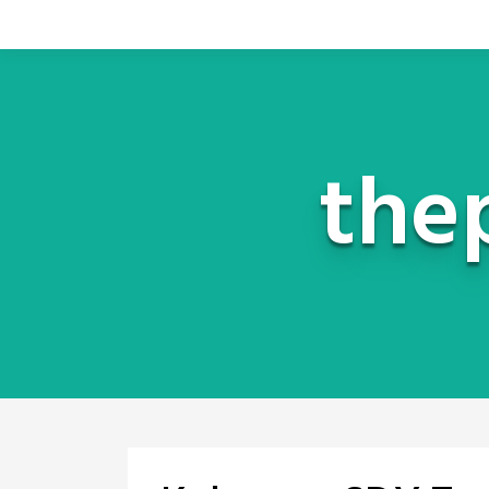
Skip
to
content
the