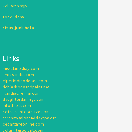
keluaran sgp
togel dana
situs judi bola
Links
missclaireshay.com
limras-india.com
elperiodicodelara.com
richiesbodyandpaint.net
licindiachennai.com
daughterdarlings.com
infodeets.com
hotsalsainteractive.com
serenitysalonanddayspa.org
cedarcafeonline.com
acfurnituregiant.com