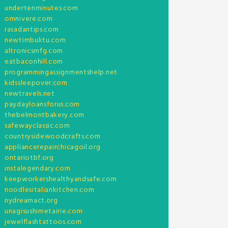
undertenminutes.com
omnivere.com
rasadantips.com
newtimbuktu.com
altronicsmfg.com
eatbaconhill.com
programmingassignmentshelp.net
kidssleepover.com
newtravels.net
paydayloansforus.com
thebelmontbakery.com
safewayclassic.com
countrysidewoodcrafts.com
appliancerepairchicagoil.org
ontariotbf.org
instalegendary.com
keepworkershealthyandsafe.com
noodlesitaliankitchen.com
nydreamact.org
unagisushimetairie.com
jewelflashtattoos.com